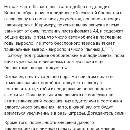
Но, как часто бывает, спешка до добра не доводит.
Вольное обращение с юридической техникой бросается в
глаза сразу по прочтении документов, сопровождающих
законопроект. К примеру, пояснительная записка к нему
занимает от силы половину листа формата А4, и содержит
общие фразы о том, что число автомобилей в последние
годы выросло. Из этого бесспорного тезиса вытекает
тривиальный вывод - выросло и число "пьяных ДТП".
Поэтому, под громкие одобрительные аплодисменты, пора
начать уже карать виновных, полагают пока еще
безвестные авторы документа.
Согласен, начать-то давно пора. Но при этом никто не
отменял правило: подобные документы следует
составлять так, чтобы их содержание осознал даже
школьник. Пояснительная же записка не содержит ни
статистики аварий, совершенных водителями в состоянии
алкогольного опьянения, ни то, в какой валюте будут
взиматься увеличенные в разы штрафы. Догадайтесь сами!
Кроме того, поспешность внесения данного
законопроекта в нижнюю палату ставит под сомнение