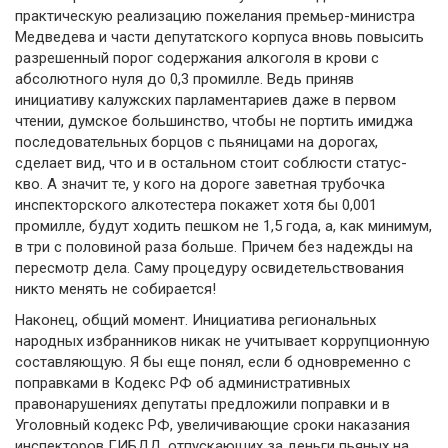
практическую реализацию пожелания премьер-министра
Медведева и части депутатского корпуса вновь повысить
разрешенный порог содержания алкоголя в крови с
абсолютного нуля до 0,3 промилле. Ведь приняв
инициативу калужских парламентариев даже в первом
чтении, думское большинство, чтобы не портить имиджа
последовательных борцов с пьяницами на дорогах,
сделает вид, что и в остальном стоит соблюсти статус-
кво. А значит те, у кого на дороге заветная трубочка
инспекторского алкотестера покажет хотя бы 0,001
промилле, будут ходить пешком не 1,5 года, а, как минимум,
в три с половиной раза больше. Причем без надежды на
пересмотр дела. Саму процедуру освидетельствования
никто менять не собирается!
Наконец, общий момент. Инициатива региональных
народных избранников никак не учитывает коррупционную
составляющую. Я бы еще понял, если б одновременно с
поправками в Кодекс РФ об административных
правонарушениях депутаты предложили поправки и в
Уголовный кодекс РФ, увеличивающие сроки наказания
инспекторов ГИБДД, отпускающих за деньги пьяных на