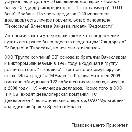
уступил часть долга - 50 миллионов долларов - Номос-
банку. Среди других кредиторов - "Петрокоммерц", "OTП
банк", Росбанк. По части кредитов (140 миллионов
долларов) есть личное поручительство основателя
"Техносилы" Вячеслава Зайцева, писали "Ведомости".
Источники газеты утверждали также, что предложение
купить сеть ранее было сделано владельцам "Эльдорадо",
"М.Видео" и "Евросети", но все они отказались.
ООО "Группа компаний СВ" основано братьями Вячеславом
и Виктором Зайцевыми в 1993 году. Входящая в группу
розничная сеть "Техносила" - третья по объему выручки
после "Эльдорадо" и "М.Видео" в России. На конец 2009
года она объединяла 122 собственных магазина, выручка
в 2008 году - 1,9 миллиарда долларов. Кроме того, в ООО
"ГК СВ" входят девелоперская компания "ТС
Девелопмент", логистический оператор, ОАО "Мультибанк"
и кредитный брокер Spectrum Finance.
Правовой центр Приоритет