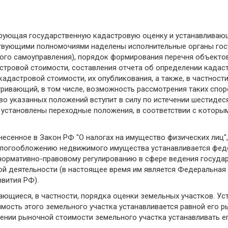
лирующая государственную кадастровую оценку и устанавливаю
ствующими полномочиями наделены исполнительные органы гос
ного самоуправления), порядок формирования перечня объект
тровой стоимости, составления отчета об определении кадаст
адастровой стоимости, их опубликования, а также, в частности
ривающий, в том числе, возможность рассмотрения таких спор
во указанных положений вступит в силу по истечении шестидес
х установлены переходные положения, в соответствии с которы
 внесенное в Закон РФ "О налогах на имущество физических лиц
логообложению недвижимого имущества устанавливается феде
нормативно-правовому регулированию в сфере ведения госуда
ой деятельности (в настоящее время им является Федеральная 
вития РФ).
ющиеся, в частности, порядка оценки земельных участков. Ус
мость этого земельного участка устанавливается равной его 
нии рыночной стоимости земельного участка устанавливать ег