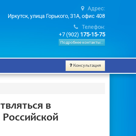
Адрес:
Иркутск, улица Горького, 31А, офис 408
Телефон:
+7 (902)
175-15-75
Подробнее контакты...
Консультация
твляться в
в Российской