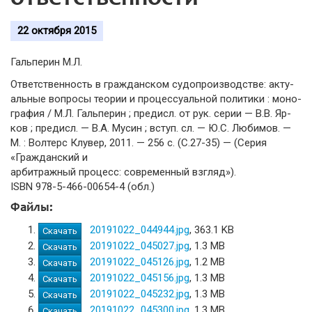
22 октября 2015
Гальперин М.Л.
Ответственность в гражданском судопроизводстве: акту-
альные вопросы теории и процессуальной политики : моно-
графия / М.Л. Гальперин ; предисл. от рук. серии — В.В. Яр-
ков ; предисл. — В.А. Мусин ; вступ. сл. — Ю.С. Любимов. —
М. : Волтерс Клувер, 2011. — 256 с. (С.27-35) — (Серия
«Гражданский и
арбитражный процесс: современный взгляд»).
ISBN 978-5-466-00654-4 (обл.)
Файлы:
20191022_044944.jpg
, 363.1 KB
Скачать
20191022_045027.jpg
, 1.3 MB
Скачать
20191022_045126.jpg
, 1.2 MB
Скачать
20191022_045156.jpg
, 1.3 MB
Скачать
20191022_045232.jpg
, 1.3 MB
Скачать
20191022_045300.jpg
, 1.3 MB
Скачать